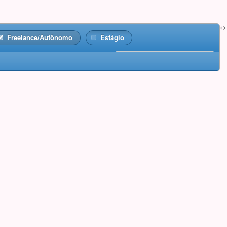
<>
Freelance/Autônomo
Estágio