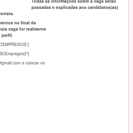
Todas as informações sobre a vaga serão
passadas e explicadas aos candidatos(as)
evista.
mentos no final da
esta vaga for realmente
perfil.
asABCEMPREGOS”]
sABCEmpregos2″]
@gmail.com
e colocar no