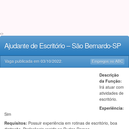
<>
Ajudante de Escritório – São Bernardo-SP
Vaga publicada em
03/10/2022
.
Empregos no ABC
Descrição
da Função:
Irá atuar com
atividades de
escritório.
Experiência:
Sim
Requisitos:
Possuir experiência em rotinas de escritório, boa