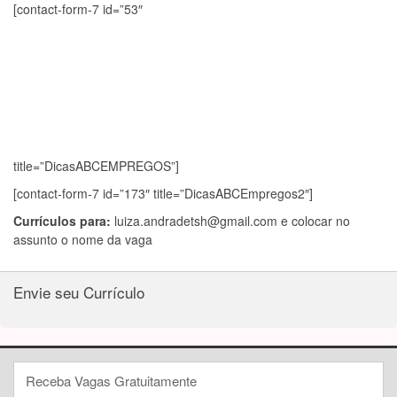
[contact-form-7 id=”53″
title=”DicasABCEMPREGOS”]
[contact-form-7 id=”173″ title=”DicasABCEmpregos2″]
Currículos para:
luiza.andradetsh@gmail.com
e colocar no
assunto o nome da vaga
Envie seu Currículo
Receba Vagas Gratuitamente