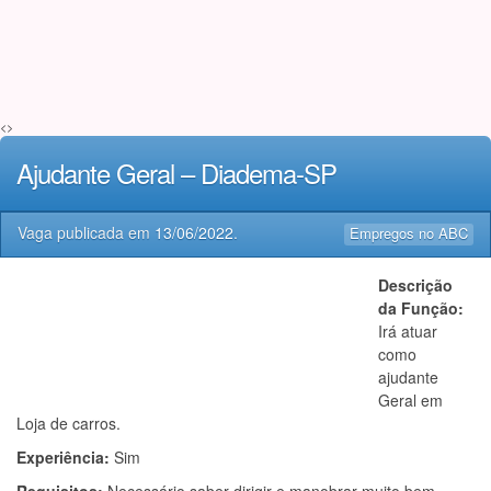
<>
Ajudante Geral – Diadema-SP
Vaga publicada em
13/06/2022
.
Empregos no ABC
Descrição
da Função:
Irá atuar
como
ajudante
Geral em
Loja de carros.
Experiência:
Sim