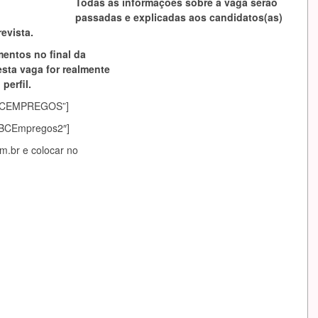
Todas as informações sobre a vaga serão
passadas e explicadas aos candidatos(as)
evista.
mentos no final da
esta vaga for realmente
perfil.
asABCEMPREGOS”]
sABCEmpregos2″]
m.br
e colocar no