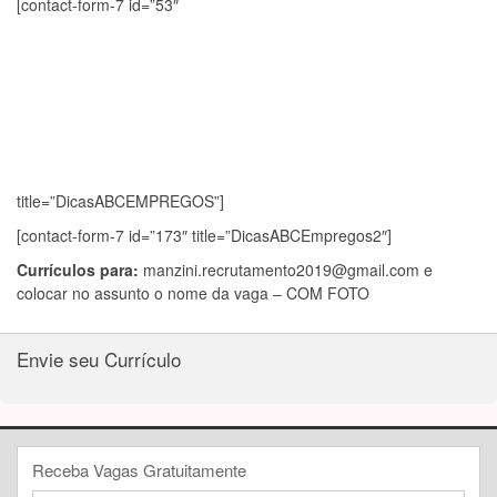
[contact-form-7 id=”53″
title=”DicasABCEMPREGOS”]
[contact-form-7 id=”173″ title=”DicasABCEmpregos2″]
Currículos para:
manzini.recrutamento2019@gmail.com
e
colocar no assunto o nome da vaga – COM FOTO
Envie seu Currículo
Receba Vagas Gratuitamente