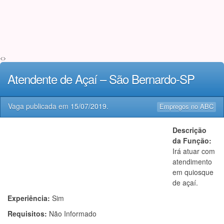
<>
Atendente de Açaí – São Bernardo-SP
Vaga publicada em
15/07/2019
.
Empregos no ABC
Descrição
da Função:
Irá atuar com
atendimento
em quiosque
de açaí.
Experiência:
Sim
Requisitos:
Não Informado