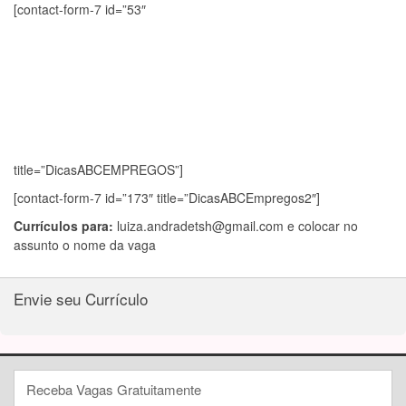
[contact-form-7 id=”53″
title=”DicasABCEMPREGOS”]
[contact-form-7 id=”173″ title=”DicasABCEmpregos2″]
Currículos para:
luiza.andradetsh@gmail.com
e colocar no
assunto o nome da vaga
Envie seu Currículo
Receba Vagas Gratuitamente