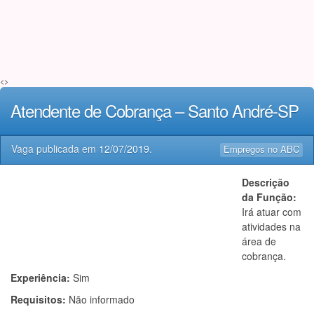
<>
Atendente de Cobrança – Santo André-SP
Vaga publicada em
12/07/2019
.
Empregos no ABC
Descrição
da Função:
Irá atuar com
atividades na
área de
cobrança.
Experiência:
Sim
Requisitos:
Não informado