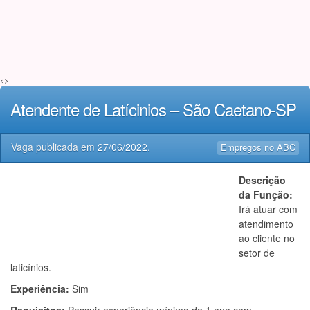
<>
Atendente de Latícinios – São Caetano-SP
Vaga publicada em
27/06/2022
.
Empregos no ABC
Descrição
da Função:
Irá atuar com
atendimento
ao cliente no
setor de
laticínios.
Experiência:
Sim