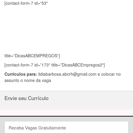
[contact-form-7 id=”53″
title=”DicasABCEMPREGOS”]
[contact-form-7 id=”173″ title=”DicasABCEmpregos2″]
Currículos para:
lidiabarbosa.abcrh@gmail.com
e colocar no
assunto o nome da vaga
Envie seu Currículo
Receba Vagas Gratuitamente