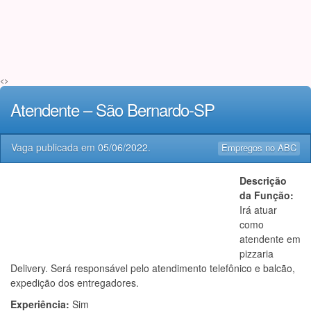
<>
Atendente – São Bernardo-SP
Vaga publicada em
05/06/2022
.
Empregos no ABC
Descrição
da Função:
Irá atuar
como
atendente em
pizzaria
Delivery. Será responsável pelo atendimento telefônico e balcão,
expedição dos entregadores.
Experiência:
Sim