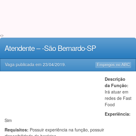
<>
Atendente – -São Bernardo-SP
Vaga publicada em
23/04/2019
.
Empregos no ABC
Descrição
da Função:
Irá atuar em
redes de Fast
Food
Experiência:
Sim
Requisitos:
Possuir experiência na função, possuir