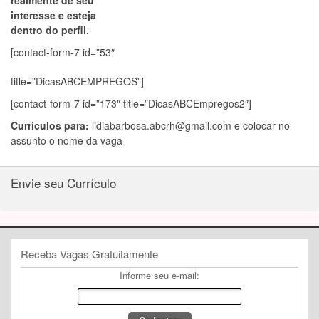
realmente de seu
interesse e esteja
dentro do perfil.
[contact-form-7 id=”53″
title=”DicasABCEMPREGOS”]
[contact-form-7 id=”173″ title=”DicasABCEmpregos2″]
Currículos para:
lidiabarbosa.abcrh@gmail.com
e colocar no
assunto o nome da vaga
Envie seu Currículo
Receba Vagas Gratuitamente
Informe seu e-mail: