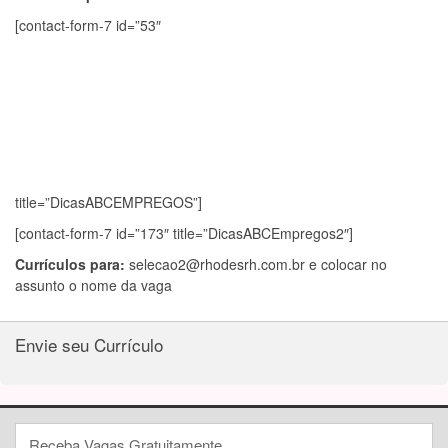
[contact-form-7 id=”53″
title=”DicasABCEMPREGOS”]
[contact-form-7 id=”173″ title=”DicasABCEmpregos2″]
Currículos para:
selecao2@rhodesrh.com.br
e colocar no
assunto o nome da vaga
Envie seu Currículo
Receba Vagas Gratuitamente