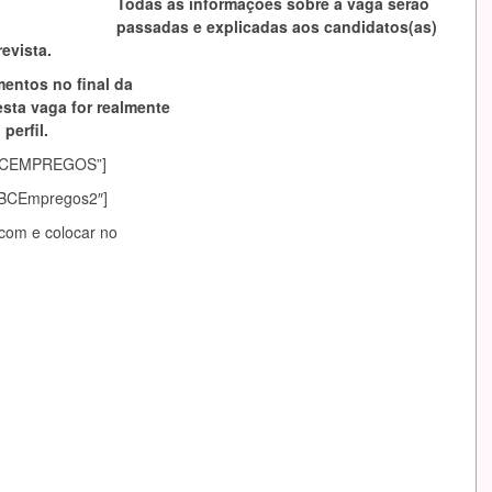
Todas as informações sobre a vaga serão
passadas e explicadas aos candidatos(as)
evista.
mentos no final da
esta vaga for realmente
perfil.
asABCEMPREGOS”]
sABCEmpregos2″]
.com
e colocar no