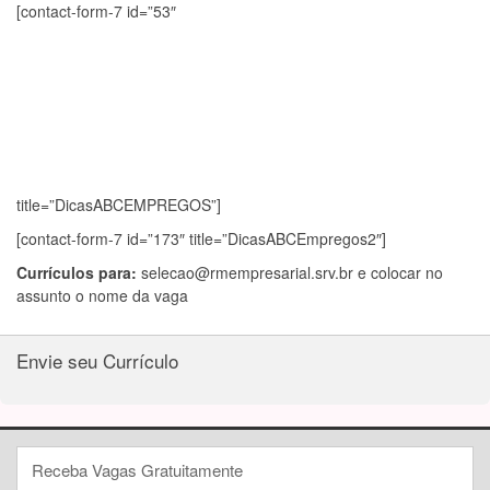
[contact-form-7 id=”53″
title=”DicasABCEMPREGOS”]
[contact-form-7 id=”173″ title=”DicasABCEmpregos2″]
Currículos para:
selecao@rmempresarial.srv.br
e colocar no
assunto o nome da vaga
Envie seu Currículo
Receba Vagas Gratuitamente