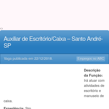
<>
Auxiliar de Escritório/Caixa – Santo André-
SP
Vaga publicada em
22/12/2018
.
Empregos no ABC
Descrição
da Função:
Irá atuar com
atividades de
escritório e
manuseio de
caixa.
Experiência:
Sim