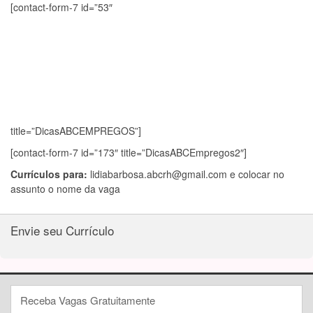
[contact-form-7 id=”53″
title=”DicasABCEMPREGOS”]
[contact-form-7 id=”173″ title=”DicasABCEmpregos2″]
Currículos para:
lidiabarbosa.abcrh@gmail.com
e colocar no
assunto o nome da vaga
Envie seu Currículo
Receba Vagas Gratuitamente