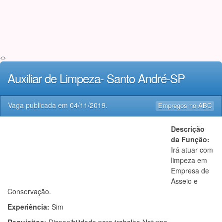
<>
Auxiliar de Limpeza- Santo André-SP
Vaga publicada em
04/11/2019
.
Empregos no ABC
Descrição
da Função:
Irá atuar com
limpeza em
Empresa de
Asseio e
Conservação.
Experiência:
Sim