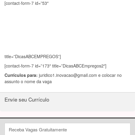
[contact-form-7 id=”53″
title=”DicasABCEMPREGOS”]
[contact-form-7 id=”173″ title=”DicasABCEmpregos2″]
Currículos para:
juridico1.inovacao@gmail.com
e colocar no
assunto o nome da vaga
Envie seu Currículo
Receba Vagas Gratuitamente