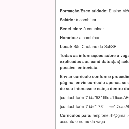
Formação/Escolaridade:
Ensino Mé
Salário:
à combinar
Benefícios:
à combinar
Horários:
à combinar
Local:
São Caetano do Sul/SP
Todas as informações sobre a vag
explicadas aos candidatos(as) se
possível entrevista.
Enviar currículo conforme procedi
página, envie currículo apenas se 
de seu interesse e esteja dentro do 
[contact-form-7 id=”53″ title=”Dic
[contact-form-7 id=”173″ title=”Dica
Currículos para:
helpfone.rh@gmail
assunto o nome da vaga