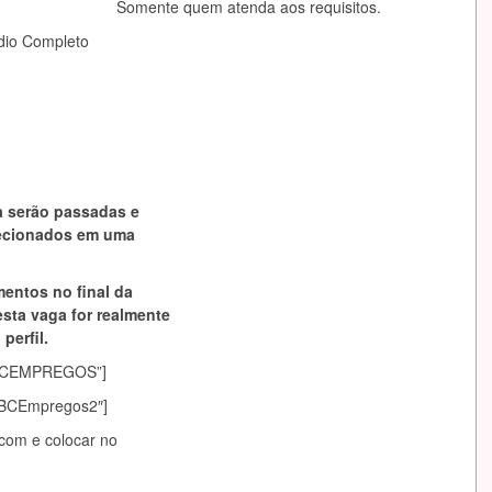
Somente quem atenda aos requisitos.
dio Completo
a serão passadas e
lecionados em uma
mentos no final da
esta vaga for realmente
perfil.
asABCEMPREGOS”]
sABCEmpregos2″]
.com
e colocar no