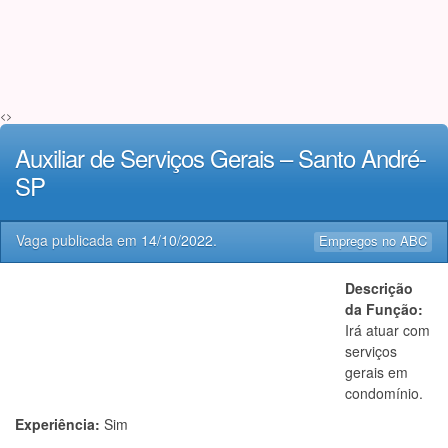
<>
Auxiliar de Serviços Gerais – Santo André-
SP
Vaga publicada em
14/10/2022
.
Empregos no ABC
Descrição
da Função:
Irá atuar com
serviços
gerais em
condomínio.
Experiência:
Sim