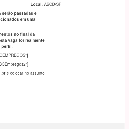
Local:
ABCD/SP
a serão passadas e
lecionados em uma
mentos no final da
esta vaga for realmente
perfil.
asABCEMPREGOS”]
sABCEmpregos2″]
.br
e colocar no assunto