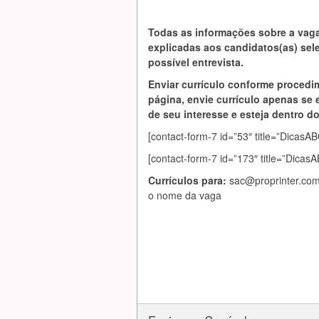
Todas as informações sobre a vag
explicadas aos candidatos(as) se
possível entrevista.
Enviar currículo conforme procedi
página, envie currículo apenas se 
de seu interesse e esteja dentro do 
[contact-form-7 id=”53″ title=”Dic
[contact-form-7 id=”173″ title=”Dica
Currículos para:
sac@proprinter.com
o nome da vaga