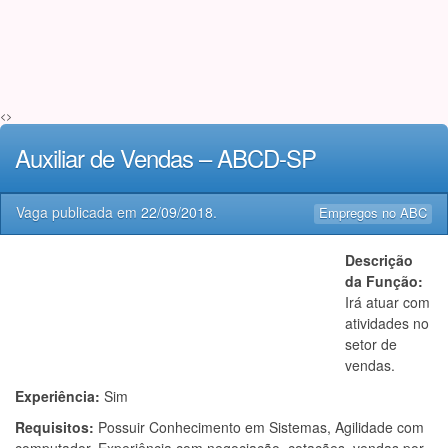
<>
Auxiliar de Vendas – ABCD-SP
Vaga publicada em
22/09/2018
.
Empregos no ABC
Descrição
da Função:
Irá atuar com
atividades no
setor de
vendas.
Experiência:
Sim
Requisitos:
Possuir Conhecimento em Sistemas, Agilidade com