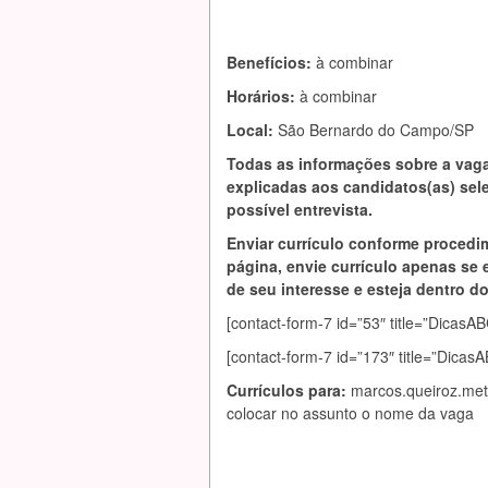
Benefícios:
à combinar
Horários:
à combinar
Local:
São Bernardo do Campo/SP
Todas as informações sobre a vag
explicadas aos candidatos(as) se
possível entrevista.
Enviar currículo conforme procedi
página, envie currículo apenas se 
de seu interesse e esteja dentro do 
[contact-form-7 id=”53″ title=”Dic
[contact-form-7 id=”173″ title=”Dica
Currículos para:
marcos.queiroz.me
colocar no assunto o nome da vaga