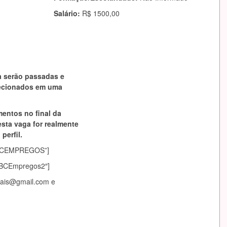
Salário:
R$ 1500,00
a serão passadas e
lecionados em uma
mentos no final da
esta vaga for realmente
perfil.
asABCEMPREGOS”]
sABCEmpregos2″]
tais@gmail.com
e