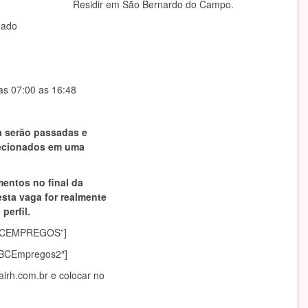
Residir em São Bernardo do Campo.
mado
as 07:00 as 16:48
a serão passadas e
lecionados em uma
mentos no final da
esta vaga for realmente
perfil.
asABCEMPREGOS”]
sABCEmpregos2″]
lrh.com.br
e colocar no