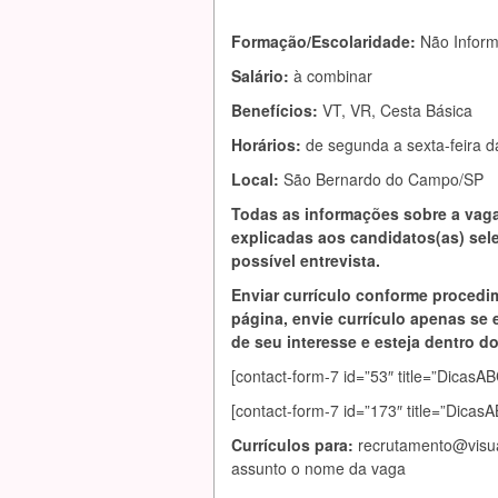
Formação/Escolaridade:
Não Infor
Salário:
à combinar
Benefícios:
VT, VR, Cesta Básica
Horários:
de segunda a sexta-feira d
Local:
São Bernardo do Campo/SP
Todas as informações sobre a vag
explicadas aos candidatos(as) se
possível entrevista.
Enviar currículo conforme procedi
página, envie currículo apenas se 
de seu interesse e esteja dentro do 
[contact-form-7 id=”53″ title=”Dic
[contact-form-7 id=”173″ title=”Dica
Currículos para:
recrutamento@visua
assunto o nome da vaga