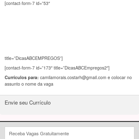
[contact-form-7 id=”53″
title=”DicasABCEMPREGOS”]
[contact-form-7 id=”173″ title=”DicasABCEmpregos2″]
Currículos para:
camilamorais.costarh@gmail.com
e colocar no
assunto o nome da vaga
Envie seu Currículo
Receba Vagas Gratuitamente