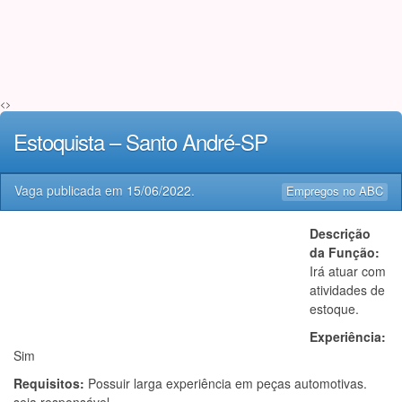
<>
Estoquista – Santo André-SP
Vaga publicada em
15/06/2022
.
Empregos no ABC
Descrição
da Função:
Irá atuar com
atividades de
estoque.
Experiência:
Sim
Requisitos:
Possuir larga experiência em peças automotivas.