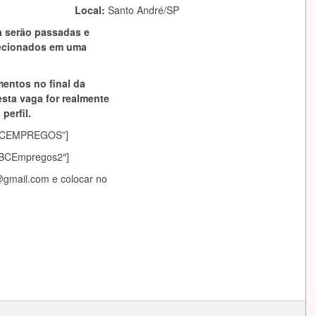
Local:
Santo André/SP
a serão passadas e
lecionados em uma
mentos no final da
esta vaga for realmente
perfil.
asABCEMPREGOS”]
sABCEmpregos2″]
@gmail.com
e colocar no