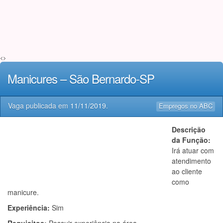
<>
Manicures – São Bernardo-SP
Vaga publicada em
11/11/2019
.
Empregos no ABC
Descrição
da Função:
Irá atuar com
atendimento
ao cliente
como
manicure.
Experiência:
Sim