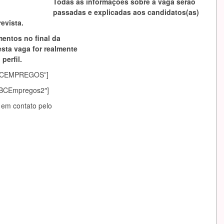
Todas as informações sobre a vaga serão
passadas e explicadas aos candidatos(as)
evista.
mentos no final da
esta vaga for realmente
perfil.
asABCEMPREGOS”]
sABCEmpregos2″]
 em contato pelo