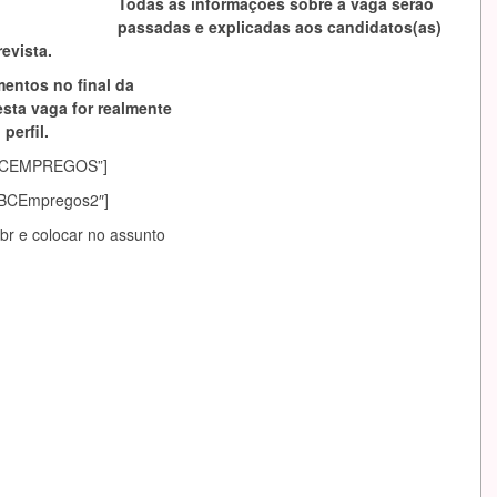
Todas as informações sobre a vaga serão
passadas e explicadas aos candidatos(as)
evista.
mentos no final da
esta vaga for realmente
perfil.
asABCEMPREGOS”]
sABCEmpregos2″]
br
e colocar no assunto