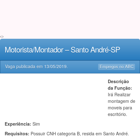
<>
Motorista/Montador – Santo André-SP
Vaga publicada em
13/05/2019
.
Empregos no ABC
Descrição
da Função:
Irá Realizar
montagem de
moveis para
escritório.
Experiência:
Sim
Requisitos:
Possuir CNH categoria B, resida em Santo André.