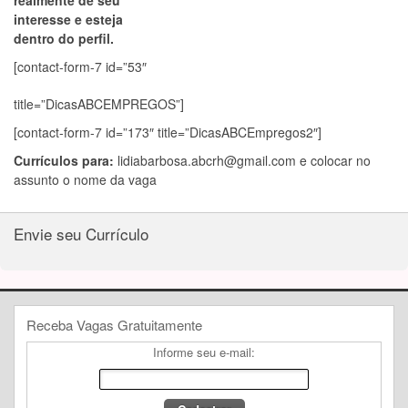
realmente de seu
interesse e esteja
dentro do perfil.
[contact-form-7 id=”53″
title=”DicasABCEMPREGOS”]
[contact-form-7 id=”173″ title=”DicasABCEmpregos2″]
Currículos para:
lidiabarbosa.abcrh@gmail.com
e colocar no
assunto o nome da vaga
Envie seu Currículo
Receba Vagas Gratuitamente
Informe seu e-mail: