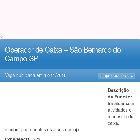
<>
Operador de Caixa – São Bernardo do
Campo-SP
Vaga publicada em
12/11/2018
.
Empregos no ABC
Descrição
da Função:
Irá atuar com
atividades e
manuseio de
caixa,
receber pagamentos diversos em loja.
Experiência:
Sim