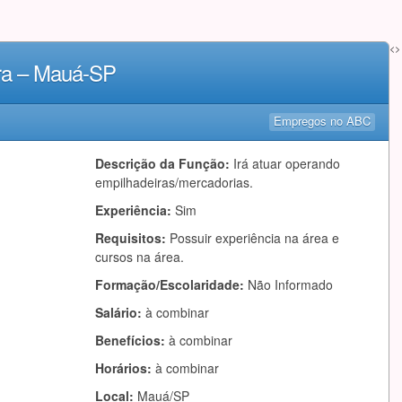
<>
ra – Mauá-SP
Empregos no ABC
Descrição da Função:
Irá atuar operando
empilhadeiras/mercadorias.
Experiência:
Sim
Requisitos:
Possuir experiência na área e
cursos na área.
Formação/Escolaridade:
Não Informado
Salário:
à combinar
Benefícios:
à combinar
Horários:
à combinar
Local:
Mauá/SP