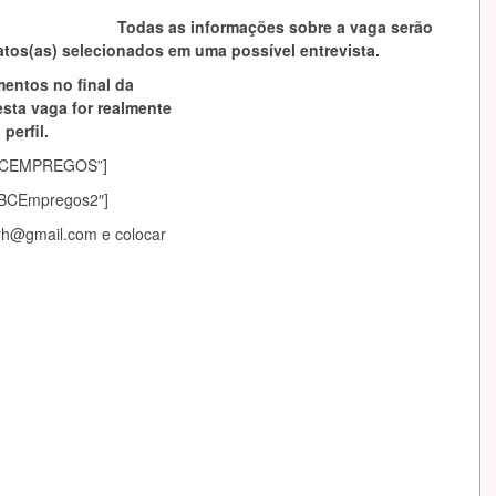
Todas as informações sobre a vaga serão
tos(as) selecionados em uma possível entrevista.
mentos no final da
esta vaga for realmente
perfil.
asABCEMPREGOS”]
sABCEmpregos2″]
arh@gmail.com
e colocar