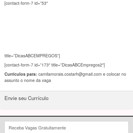
[contact-form-7 id=”53″
title=”DicasABCEMPREGOS”]
[contact-form-7 id=”173″ title=”DicasABCEmpregos2″]
Currículos para:
camilamorais.costarh@gmail.com
e colocar no
assunto o nome da vaga
Envie seu Currículo
Receba Vagas Gratuitamente