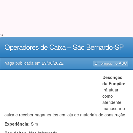
<>
Operadores de Caixa – São Bernardo-SP
Vaga publicada em
29/06/2022
.
Empregos no ABC
Descrição
da Função:
Irá atuar
como
atendente,
manusear o
caixa e receber pagamentos em loja de materiais de construção.
Experiência:
Sim