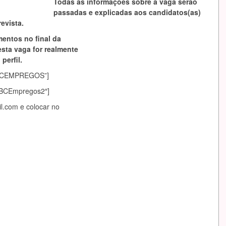
Todas as informações sobre a vaga serão
passadas e explicadas aos candidatos(as)
evista.
mentos no final da
esta vaga for realmente
perfil.
asABCEMPREGOS”]
sABCEmpregos2″]
il.com
e colocar no