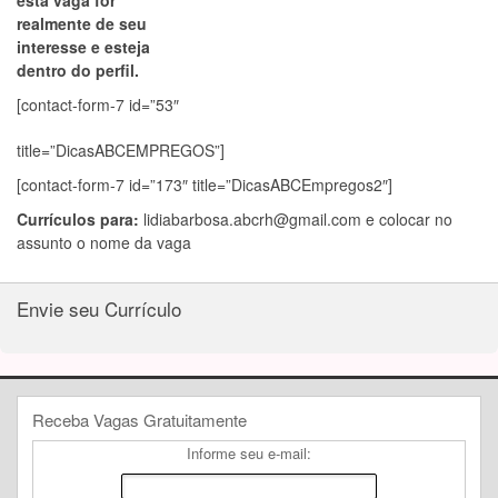
esta vaga for
realmente de seu
interesse e esteja
dentro do perfil.
[contact-form-7 id=”53″
title=”DicasABCEMPREGOS”]
[contact-form-7 id=”173″ title=”DicasABCEmpregos2″]
Currículos para:
lidiabarbosa.abcrh@gmail.com
e colocar no
assunto o nome da vaga
Envie seu Currículo
Receba Vagas Gratuitamente
Informe seu e-mail: