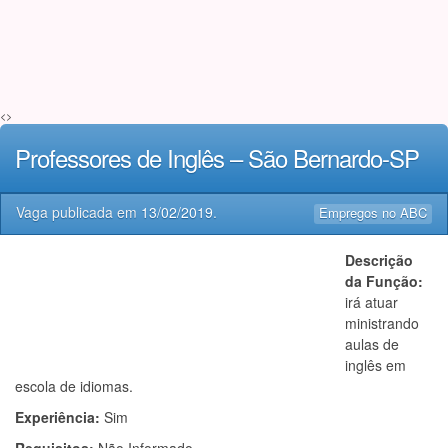
<>
Professores de Inglês – São Bernardo-SP
Vaga publicada em
13/02/2019
.
Empregos no ABC
Descrição
da Função:
irá atuar
ministrando
aulas de
inglês em
escola de idiomas.
Experiência:
Sim