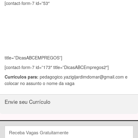
[contact-form-7 id=”53″
title=”DicasABCEMPREGOS”]
[contact-form-7 id=”173″ title=”DicasABCEmpregos2″]
Currículos para:
pedagogico.yazigijardimdomar@gmail.com
e
colocar no assunto o nome da vaga
Envie seu Currículo
Receba Vagas Gratuitamente