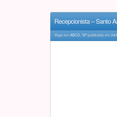
Recepcionista – Santo 
Vaga em
ABCD, SP
publicada em
24/