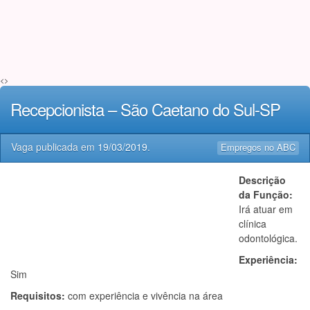
<>
Recepcionista – São Caetano do Sul-SP
Vaga publicada em
19/03/2019
.
Empregos no ABC
Descrição
da Função:
Irá atuar em
clínica
odontológica.
Experiência:
Sim
Requisitos:
com experiência e vivência na área