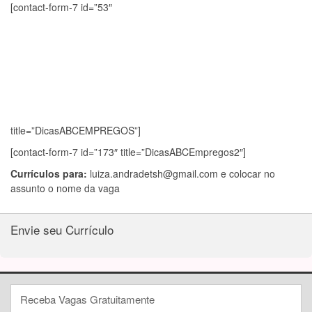
[contact-form-7 id=”53″
title=”DicasABCEMPREGOS”]
[contact-form-7 id=”173″ title=”DicasABCEmpregos2″]
Currículos para:
luiza.andradetsh@gmail.com
e colocar no
assunto o nome da vaga
Envie seu Currículo
Receba Vagas Gratuitamente