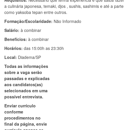
Requisitos:
Necessário que tenha experiencia e que saiba fazer
a culinária japonesa, temaki, djos , sushis, sashimis e até a parte
como yaksoba tepan entre outros.
Formação/Escolaridade:
Não Informado
Salário:
à combinar
Benefícios:
à combinar
Horários:
das 15:00h as 23:30h
Local:
Diadema/SP
Todas as informações
sobre a vaga serão
passadas e explicadas
aos candidatos(as)
selecionados em uma
possível entrevista.
Enviar currículo
conforme
procedimentos no
final da página, envie