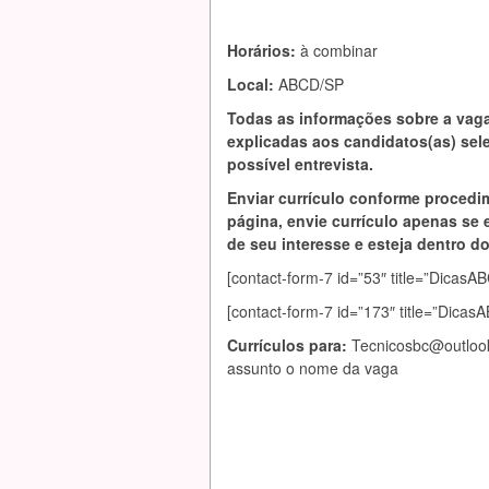
Horários:
à combinar
Local:
ABCD/SP
Todas as informações sobre a vag
explicadas aos candidatos(as) se
possível entrevista.
Enviar currículo conforme procedi
página, envie currículo apenas se 
de seu interesse e esteja dentro do 
[contact-form-7 id=”53″ title=”Dic
[contact-form-7 id=”173″ title=”Dica
Currículos para:
Tecnicosbc@outloo
assunto o nome da vaga