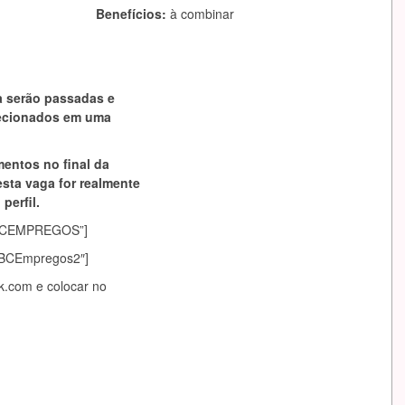
Benefícios:
à combinar
a serão passadas e
lecionados em uma
mentos no final da
esta vaga for realmente
perfil.
asABCEMPREGOS”]
sABCEmpregos2″]
k.com
e colocar no