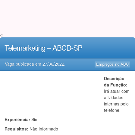
<>
Telemarketing – ABCD-SP
Vaga publicada em
27/06/2022
.
Empregos no ABC
Descrição
da Função:
Irá atuar com
atividades
internas pelo
telefone.
Experiência:
Sim
Requisitos:
Não Informado