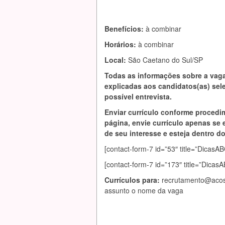
Benefícios:
à combinar
Horários:
à combinar
Local:
São Caetano do Sul/SP
Todas as informações sobre a vag
explicadas aos candidatos(as) se
possível entrevista.
Enviar currículo conforme procedi
página, envie currículo apenas se 
de seu interesse e esteja dentro do 
[contact-form-7 id=”53″ title=”Dic
[contact-form-7 id=”173″ title=”Dica
Currículos para:
recrutamento@acost
assunto o nome da vaga