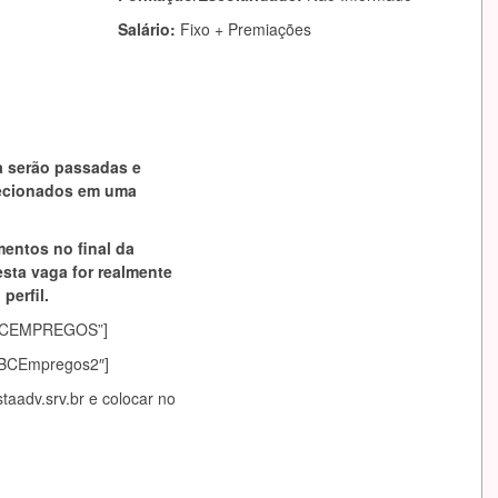
Salário:
Fixo + Premiações
a serão passadas e
lecionados em uma
mentos no final da
esta vaga for realmente
perfil.
asABCEMPREGOS”]
sABCEmpregos2″]
aadv.srv.br
e colocar no