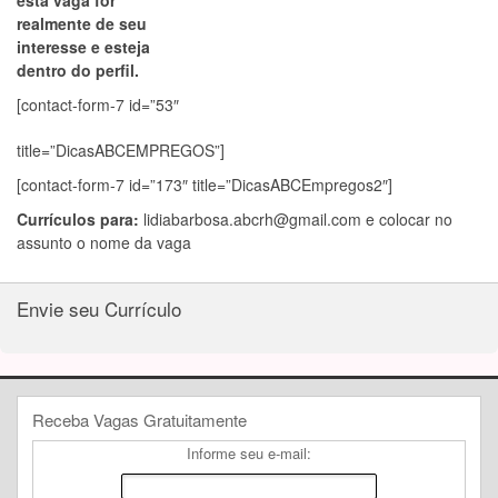
esta vaga for
realmente de seu
interesse e esteja
dentro do perfil.
[contact-form-7 id=”53″
title=”DicasABCEMPREGOS”]
[contact-form-7 id=”173″ title=”DicasABCEmpregos2″]
Currículos para:
lidiabarbosa.abcrh@gmail.com
e colocar no
assunto o nome da vaga
Envie seu Currículo
Receba Vagas Gratuitamente
Informe seu e-mail: