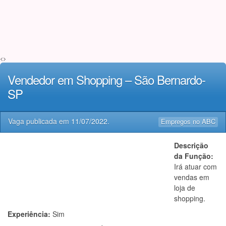
<>
Vendedor em Shopping – São Bernardo-
SP
Vaga publicada em
11/07/2022
.
Empregos no ABC
Descrição
da Função:
Irá atuar com
vendas em
loja de
shopping.
Experiência:
Sim