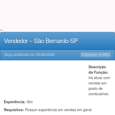
<>
Vendedor – São Bernardo-SP
Vaga publicada em
05/06/2022
.
Empregos no ABC
Descrição
da Função:
Irá atuar com
vendas em
posto de
combustível.
Experiência:
Sim
Requisitos:
Possuir experiência em vendas em geral.