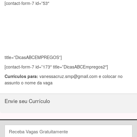
[contact-form-7 id=”53″
title=”DicasABCEMPREGOS”]
[contact-form-7 id=”173″ title=”DicasABCEmpregos2″]
Currículos para:
vanessacruz.smp@gmail.com
e colocar no
assunto o nome da vaga
Envie seu Currículo
Receba Vagas Gratuitamente