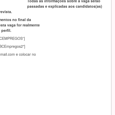
Todas as informações sobre a vaga serão
passadas e explicadas aos candidatos(as)
evista.
mentos no final da
esta vaga for realmente
perfil.
asABCEMPREGOS”]
sABCEmpregos2″]
gmail.com
e colocar no